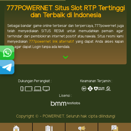
777POWERNET Situs Slot RTP Tertinggi
dan Terbaik di Indonesia
Sebagai bandar game online terbesar dan terpercaya, 777powernet juga
telah menyediakan SITUS RESMI untuk memudahkan pemain agar
terhindar dari pemblokiran internet positif atau nawala. Situs resmi kami
menyediakan
777powernet link alternatif
yang dapat Anda akses kapan
saja agar dapat Login tanpa ada kendala.
Dukungan Perangkat :
Keamanan Terjamin :
Lisensi :
Copyright © - POWERNET. Seluruh hak cipta dilindungi