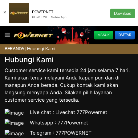
×
POWERNET
Download
POWERNET Mobile App
MASUK
DAFTAR
Hubungi Kami
BERANDA
Hubungi Kami
Customer service kami tersedia 24 jam selama 7 hari.
Kami akan terus melayani Anda kapan pun dan di
manapun Anda berada. Cukup kontak kami akan
langsung menyapa Anda. Silakan pilih layanan
customer service yang tersedia.
Live chat : Livechat 777Powernet
Whatsapp : 777Powernet
Telegram : 777POWERNET