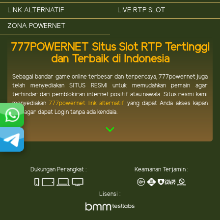
LINK ALTERNATIF
LIVE RTP SLOT
ZONA POWERNET
777POWERNET Situs Slot RTP Tertinggi
dan Terbaik di Indonesia
Sebagai bandar game online terbesar dan terpercaya, 777powernet juga
telah menyediakan SITUS RESMI untuk memudahkan pemain agar
terhindar dari pemblokiran internet positif atau nawala. Situs resmi kami
menyediakan
777powernet link alternatif
yang dapat Anda akses kapan
saja agar dapat Login tanpa ada kendala.
Dukungan Perangkat :
Keamanan Terjamin :
Lisensi :